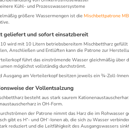
leinere Kühl- und Prozesswassersysteme
gelmäßig größere Wassermengen ist die
Mischbettpatrone M
tive.
t geliefert und sofort einsatzbereit
0 wird mit 10 Litern betriebsbereitem Mischbettharz gefüllt
llen, Anschließen und Entlüften kann die Patrone zur Herste
teilerkopf führt das einströmende Wasser gleichmäßig über 
lumen möglichst vollständig durchströmt.
d Ausgang am Verteilerkopf besitzen jeweils ein ¾-Zoll-Inne
ionsweise der Vollentsalzung
schbettharz besteht aus stark saurem Kationenaustauscherhar
naustauscherharz in OH-Form.
urchströmen der Patrone nimmt das Harz die im Rohwasser ge
ch gibt es H⁺- und OH⁻-Ionen ab, die sich zu Wasser verbinde
tark reduziert und die Leitfähigkeit des Ausgangswassers sinkt