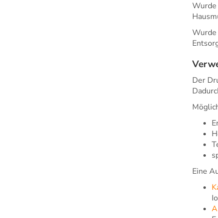
Wurde 
Hausmü
Wurde 
Entsor
Verwe
Der Dr
Dadurch
Möglic
E
H
T
s
Eine Au
K
I
A