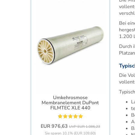
vollent
verschl
Bei ein
hergest
1.200 L
Durch 
Platza
Typisc
Die Vol
vollent
Typisc
Umkehrosmose
L
Membranelement DuPont
FILMTEC XLE 440
t
B
A
EUR 976,63
UVP EUR 1.086,23
B
Sie sparen 10.1% (EUR 109,60)
N