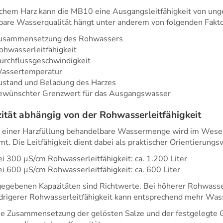
schem Harz kann die MB10 eine Ausgangsleitfähigkeit von unge
bare Wasserqualität hängt unter anderem von folgenden Fakto
usammensetzung des Rohwassers
ohwasserleitfähigkeit
urchflussgeschwindigkeit
assertemperatur
ustand und Beladung des Harzes
ewünschter Grenzwert für das Ausgangswasser
ität abhängig von der Rohwasserleitfähigkeit
t einer Harzfüllung behandelbare Wassermenge wird im Wesen
t. Die Leitfähigkeit dient dabei als praktischer Orientierungs
ei 300 µS/cm Rohwasserleitfähigkeit: ca. 1.200 Liter
ei 600 µS/cm Rohwasserleitfähigkeit: ca. 600 Liter
egebenen Kapazitäten sind Richtwerte. Bei höherer Rohwasserle
edrigerer Rohwasserleitfähigkeit kann entsprechend mehr Was
ie Zusammensetzung der gelösten Salze und der festgelegte 