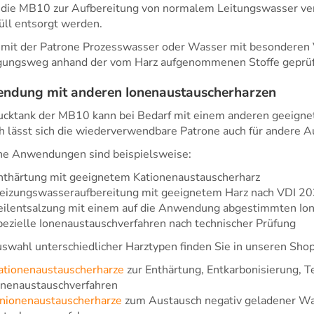
die MB10 zur Aufbereitung von normalem Leitungswasser ver
ll entsorgt werden.
mit der Patrone Prozesswasser oder Wasser mit besonderen 
gungsweg anhand der vom Harz aufgenommenen Stoffe geprüf
ndung mit anderen Ionenaustauscherharzen
ucktank der MB10 kann bei Bedarf mit einem anderen geeignet
 lässt sich die wiederverwendbare Patrone auch für andere 
he Anwendungen sind beispielsweise:
nthärtung mit geeignetem Kationenaustauscherharz
eizungswasseraufbereitung mit geeignetem Harz nach VDI 2
eilentsalzung mit einem auf die Anwendung abgestimmten Io
pezielle Ionenaustauschverfahren nach technischer Prüfung
swahl unterschiedlicher Harztypen finden Sie in unseren Sho
ationenaustauscherharze
zur Enthärtung, Entkarbonisierung, T
onenaustauschverfahren
nionenaustauscherharze
zum Austausch negativ geladener Wass