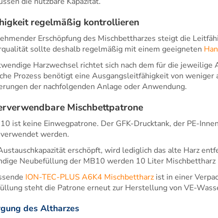
ussen die nutzbare Kapazität.
ähigkeit regelmäßig kontrollieren
ehmender Erschöpfung des Mischbettharzes steigt die Leitfäh
qualität sollte deshalb regelmäßig mit einem geeigneten
Han
wendige Harzwechsel richtet sich nach dem für die jeweilige
che Prozess benötigt eine Ausgangsleitfähigkeit von weniger 
erungen der nachfolgenden Anlage oder Anwendung.
rverwendbare Mischbettpatrone
10 ist keine Einwegpatrone. Der GFK-Drucktank, der PE-Innen
 verwendet werden.
 Austauschkapazität erschöpft, wird lediglich das alte Harz ent
ndige Neubefüllung der MB10 werden 10 Liter Mischbettharz 
ssende
ION-TEC-PLUS A6K4 Mischbettharz
ist in einer Verpa
llung steht die Patrone erneut zur Herstellung von VE-Wasse
rgung des Altharzes