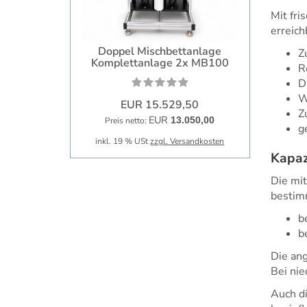
Mit fri
erreich
Doppel Mischbettanlage
Z
Komplettanlage 2x MB100
R
D
W
EUR 15.529,50
Z
EUR
13.050,00
Preis netto:
g
inkl. 19 % USt
zzgl. Versandkosten
Kapaz
Die mi
bestimm
b
b
Die ang
Bei ni
Auch d