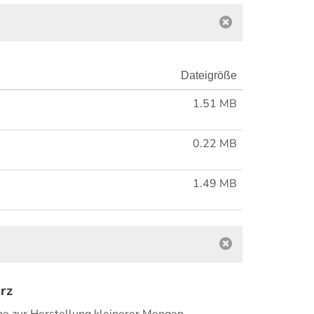
Dateigröße
1.51 MB
0.22 MB
1.49 MB
rz
e zur Herstellung kleinerer Mengen