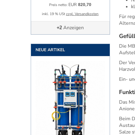
EUR
820,70
Preis netto:
k
inkl. 19 % USt
zzgl. Versandkosten
Für re
Alterna
Anzeigen
+2
Gefüll
Die MB1
NEUE ARTIKEL
Aufste
Der Ver
Harzvo
Ein- un
Funkt
Das Mi
Anione
Beim D
Austaus
Salze s