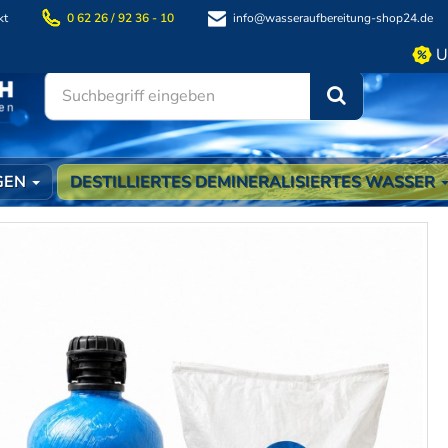
kt
0 62 26 / 92 36 - 10
info@wasseraufbereitung-shop24.de
U
Suchen
GEN
DESTILLIERTES DEMINERALISIERTES WASSER