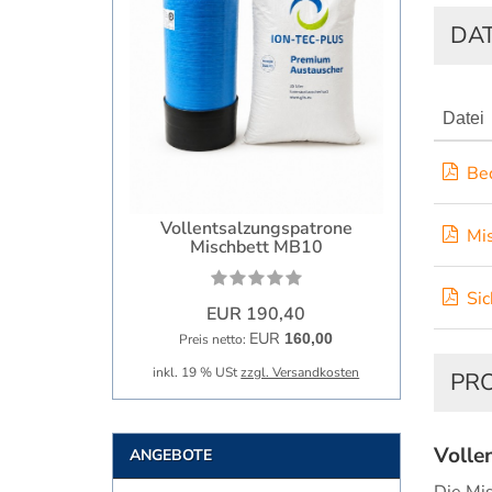
DA
Datei
Be
Vollentsalzungspatrone
Mi
Mischbett MB10
Si
EUR 190,40
EUR
160,00
Preis netto:
inkl. 19 % USt
zzgl. Versandkosten
PR
Volle
ANGEBOTE
Die Mi