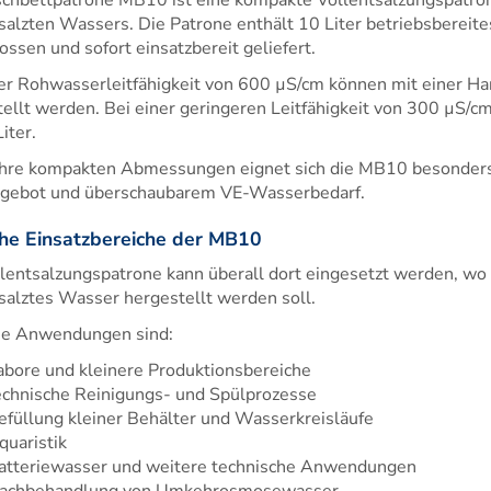
salzten Wassers. Die Patrone enthält 10 Liter betriebsbereites
ossen und sofort einsatzbereit geliefert.
er Rohwasserleitfähigkeit von 600 µS/cm können mit einer Ha
ellt werden. Bei einer geringeren Leitfähigkeit von 300 µS/cm 
iter.
ihre kompakten Abmessungen eignet sich die MB10 besonder
ngebot und überschaubarem VE-Wasserbedarf.
he Einsatzbereiche der MB10
lentsalzungspatrone kann überall dort eingesetzt werden, wo
salztes Wasser hergestellt werden soll.
he Anwendungen sind:
abore und kleinere Produktionsbereiche
echnische Reinigungs- und Spülprozesse
efüllung kleiner Behälter und Wasserkreisläufe
quaristik
atteriewasser und weitere technische Anwendungen
achbehandlung von Umkehrosmosewasser