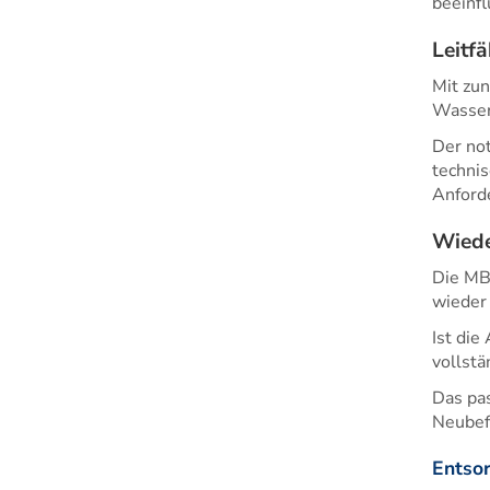
beeinfl
Leitf
Mit zun
Wasser
Der not
technis
Anford
Wiede
Die MB
wieder
Ist die
vollstä
Das pa
Neubefü
Entso