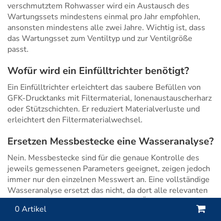
verschmutztem Rohwasser wird ein Austausch des
Wartungssets mindestens einmal pro Jahr empfohlen,
ansonsten mindestens alle zwei Jahre. Wichtig ist, dass
das Wartungsset zum Ventiltyp und zur Ventilgröße
passt.
Wofür wird ein Einfülltrichter benötigt?
Ein Einfülltrichter erleichtert das saubere Befüllen von
GFK-Drucktanks mit Filtermaterial, Ionenaustauscherharz
oder Stützschichten. Er reduziert Materialverluste und
erleichtert den Filtermaterialwechsel.
Ersetzen Messbestecke eine Wasseranalyse?
Nein. Messbestecke sind für die genaue Kontrolle des
jeweils gemessenen Parameters geeignet, zeigen jedoch
immer nur den einzelnen Messwert an. Eine vollständige
Wasseranalyse ersetzt das nicht, da dort alle relevanten
Wasserwerte für einen umfassenden Überblick
Wa
0 Artikel
aufgeführt werden. Bei Brunnenwasser,