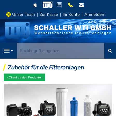
Home
www.schaller-
Kontakt
0
info@wasseraufbereitung-
wti.de
62
shop24.de
26 /
Unser Team
Zur Kasse
Ihr Konto
Anmelden
92
36
-
10
S
Navigation
Zubehör für die Filteranlagen
» Direkt zu den Produkten